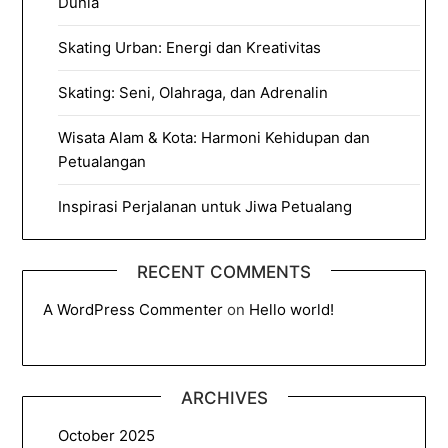
Dunia
Skating Urban: Energi dan Kreativitas
Skating: Seni, Olahraga, dan Adrenalin
Wisata Alam & Kota: Harmoni Kehidupan dan
Petualangan
Inspirasi Perjalanan untuk Jiwa Petualang
RECENT COMMENTS
A WordPress Commenter
on
Hello world!
ARCHIVES
October 2025