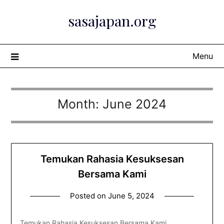
Skip
sasajapan.org
to
content
Menu
Month:
June 2024
Temukan Rahasia Kesuksesan
Bersama Kami
Posted on
June 5, 2024
Temukan Rahasia Kesuksesan Bersama Kami