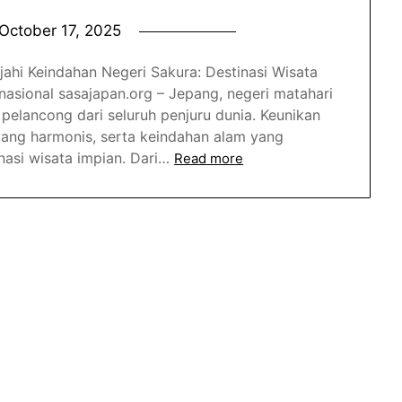
October 17, 2025
ajahi Keindahan Negeri Sakura: Destinasi Wisata
nasional sasajapan.org – Jepang, negeri matahari
 pelancong dari seluruh penjuru dunia. Keunikan
yang harmonis, serta keindahan alam yang
asi wisata impian. Dari…
Read more