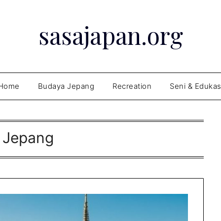
sasajapan.org
Home
Budaya Jepang
Recreation
Seni & Edukas
:
Jepang