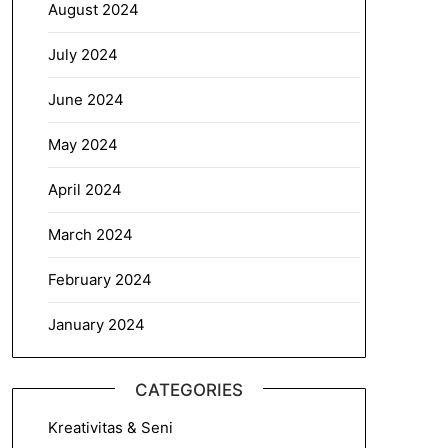
August 2024
July 2024
June 2024
May 2024
April 2024
March 2024
February 2024
January 2024
CATEGORIES
Kreativitas & Seni