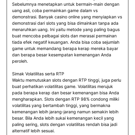
Sebelumnya menetapkan untuk bermain-main dengan
uang asli, coba permainkan game dalam vs
demonstrasi. Banyak casino online yang menyiapkan vs
demonstrasi dari slots yang bisa dimainkan tanpa ada
menaruhkan uang. Ini yaitu metode yang paling bagus
buat mencoba pelbagai slots dan merasai permainan
tiada efek negatif keuangan. Anda bisa coba sejumlah
game untuk memandang berapa kerap mereka bayar
dan berapa besar kesempatan kemenangan Anda
peroleh.
Simak Volatilitas serta RTP
Waktu memutuskan slots dengan RTP tinggi, juga perlu
buat perhatikan volatilitas game. Volatilitas merujuk
pada berapa kerap dan besar kemenangan bisa Anda
mengharapkan. Slots dengan RTP 98% condong miliki
volatilitas yang bertambah tinggi, yang bermakna
kemenangan lebih jarang-jarang namun semakin lebih
besar. Bila Anda lebih sukai kemenangan kecil yang
paling sering, slots dengan volatilitas rendah bisa jadi
alternatif lebih sesuai.