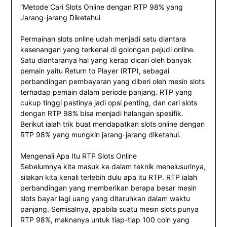
“Metode Cari Slots Online dengan RTP 98% yang
Jarang-jarang Diketahui
Permainan slots online udah menjadi satu diantara
kesenangan yang terkenal di golongan pejudi online.
Satu diantaranya hal yang kerap dicari oleh banyak
pemain yaitu Return to Player (RTP), sebagai
perbandingan pembayaran yang diberi oleh mesin slots
terhadap pemain dalam periode panjang. RTP yang
cukup tinggi pastinya jadi opsi penting, dan cari slots
dengan RTP 98% bisa menjadi halangan spesifik.
Berikut ialah trik buat mendapatkan slots online dengan
RTP 98% yang mungkin jarang-jarang diketahui.
Mengenali Apa Itu RTP Slots Online
Sebelumnya kita masuk ke dalam teknik menelusurinya,
silakan kita kenali terlebih dulu apa itu RTP. RTP ialah
perbandingan yang memberikan berapa besar mesin
slots bayar lagi uang yang ditaruhkan dalam waktu
panjang. Semisalnya, apabila suatu mesin slots punya
RTP 98%, maknanya untuk tiap-tiap 100 coin yang