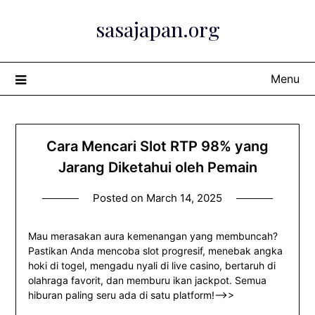
Skip
sasajapan.org
to
content
Menu
Cara Mencari Slot RTP 98% yang
Jarang Diketahui oleh Pemain
Posted on
March 14, 2025
Mau merasakan aura kemenangan yang membuncah?
Pastikan Anda mencoba slot progresif, menebak angka
hoki di togel, mengadu nyali di live casino, bertaruh di
olahraga favorit, dan memburu ikan jackpot. Semua
hiburan paling seru ada di satu platform!–>>