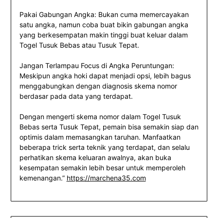
Pakai Gabungan Angka: Bukan cuma memercayakan
satu angka, namun coba buat bikin gabungan angka
yang berkesempatan makin tinggi buat keluar dalam
Togel Tusuk Bebas atau Tusuk Tepat.
Jangan Terlampau Focus di Angka Peruntungan:
Meskipun angka hoki dapat menjadi opsi, lebih bagus
menggabungkan dengan diagnosis skema nomor
berdasar pada data yang terdapat.
Dengan mengerti skema nomor dalam Togel Tusuk
Bebas serta Tusuk Tepat, pemain bisa semakin siap dan
optimis dalam memasangkan taruhan. Manfaatkan
beberapa trick serta teknik yang terdapat, dan selalu
perhatikan skema keluaran awalnya, akan buka
kesempatan semakin lebih besar untuk memperoleh
kemenangan.”
https://marchena35.com