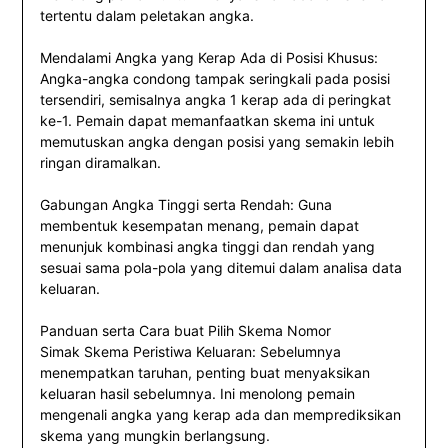
tertentu dalam peletakan angka.
Mendalami Angka yang Kerap Ada di Posisi Khusus:
Angka-angka condong tampak seringkali pada posisi
tersendiri, semisalnya angka 1 kerap ada di peringkat
ke-1. Pemain dapat memanfaatkan skema ini untuk
memutuskan angka dengan posisi yang semakin lebih
ringan diramalkan.
Gabungan Angka Tinggi serta Rendah: Guna
membentuk kesempatan menang, pemain dapat
menunjuk kombinasi angka tinggi dan rendah yang
sesuai sama pola-pola yang ditemui dalam analisa data
keluaran.
Panduan serta Cara buat Pilih Skema Nomor
Simak Skema Peristiwa Keluaran: Sebelumnya
menempatkan taruhan, penting buat menyaksikan
keluaran hasil sebelumnya. Ini menolong pemain
mengenali angka yang kerap ada dan memprediksikan
skema yang mungkin berlangsung.