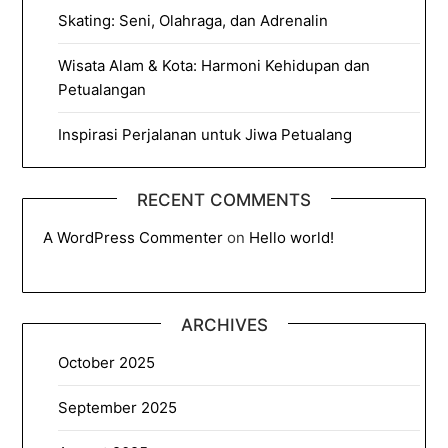
Skating: Seni, Olahraga, dan Adrenalin
Wisata Alam & Kota: Harmoni Kehidupan dan
Petualangan
Inspirasi Perjalanan untuk Jiwa Petualang
RECENT COMMENTS
A WordPress Commenter
on
Hello world!
ARCHIVES
October 2025
September 2025