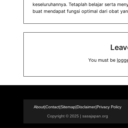
keseluruhannya. Tetaplah belajar serta meny
buat mendapat fungsi optimal dari obat y
Leav
You must be
logg
About
|
Contact
|
Sitemap
|
Disclaimer
|
Privacy Policy
Copyright © 2025 | sasajapan.org