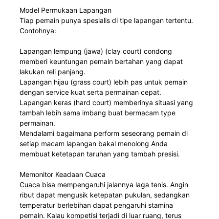
Model Permukaan Lapangan
Tiap pemain punya spesialis di tipe lapangan tertentu.
Contohnya:
Lapangan lempung (jawa) (clay court) condong
memberi keuntungan pemain bertahan yang dapat
lakukan reli panjang.
Lapangan hijau (grass court) lebih pas untuk pemain
dengan service kuat serta permainan cepat.
Lapangan keras (hard court) memberinya situasi yang
tambah lebih sama imbang buat bermacam type
permainan.
Mendalami bagaimana perform seseorang pemain di
setiap macam lapangan bakal menolong Anda
membuat ketetapan taruhan yang tambah presisi.
Memonitor Keadaan Cuaca
Cuaca bisa mempengaruhi jalannya laga tenis. Angin
ribut dapat mengusik ketepatan pukulan, sedangkan
temperatur berlebihan dapat pengaruhi stamina
pemain. Kalau kompetisi terjadi di luar ruang, terus