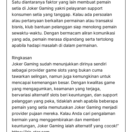
Satu diantaranya faktor yang lain membuat pemain
setia di Joker Gaming yakni pelayanan support
konsumen setia yang tanggap. Kalau ada persoalan
atau pertanyaan berkaitan permainan atau transaksi
bisnis, klub bantuan pelanggan siap menolong pemain
sewaktu-waktu. Dengan bermacam aliran komunikasi
yang ada, pemain merasa dipandang serta tertolong
apabila hadapi masalah di dalam permainan.
Ringkasan
Joker Gaming sudah menunjukkan dirinya sendiri
sebagai provider game slots yang bukan cuma
tawarkan selingan, namun juga kemungkinan untuk
mencapai kemenangan besar. Dengan kwalitas game
yang mengagumkan, keamanan yang terjaga,
bervariasi alternatif slots beri keuntungan, dan support
pelanggan yang peka, tidaklah aneh apabila beberapa
pemain yang setia memutuskan Joker Gaming menjadi
provider pujaan mereka. Kalau Anda cari pengalaman
bermain yang menggembirakan dan memberi
keuntungan, Joker Gaming ialah alternatif yang cocok!”
https://iris-star.com