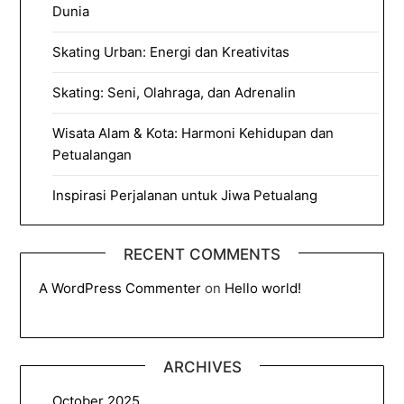
Dunia
Skating Urban: Energi dan Kreativitas
Skating: Seni, Olahraga, dan Adrenalin
Wisata Alam & Kota: Harmoni Kehidupan dan
Petualangan
Inspirasi Perjalanan untuk Jiwa Petualang
RECENT COMMENTS
A WordPress Commenter
on
Hello world!
ARCHIVES
October 2025