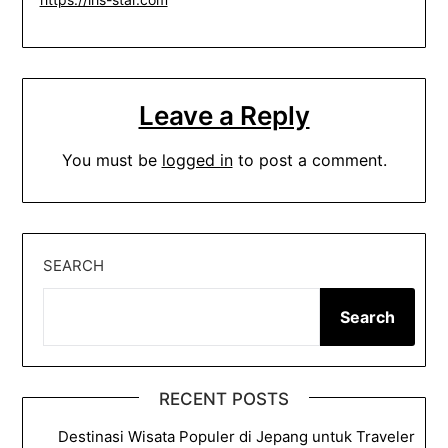
Leave a Reply
You must be
logged in
to post a comment.
SEARCH
Search
RECENT POSTS
Destinasi Wisata Populer di Jepang untuk Traveler