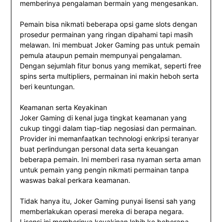
memberinya pengalaman bermain yang mengesankan.
Pemain bisa nikmati beberapa opsi game slots dengan
prosedur permainan yang ringan dipahami tapi masih
melawan. Ini membuat Joker Gaming pas untuk pemain
pemula ataupun pemain mempunyai pengalaman.
Dengan sejumlah fitur bonus yang memikat, seperti free
spins serta multipliers, permainan ini makin heboh serta
beri keuntungan.
Keamanan serta Keyakinan
Joker Gaming di kenal juga tingkat keamanan yang
cukup tinggi dalam tiap-tiap negosiasi dan permainan.
Provider ini memanfaatkan technologi enkripsi teranyar
buat perlindungan personal data serta keuangan
beberapa pemain. Ini memberi rasa nyaman serta aman
untuk pemain yang pengin nikmati permainan tanpa
waswas bakal perkara keamanan.
Tidak hanya itu, Joker Gaming punyai lisensi sah yang
memberlakukan operasi mereka di berapa negara.
Lisensi ini memberinya keyakinan lebih ke beberapa