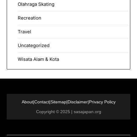
Olahraga Skating
Recreation
Travel
Uncategorized
Wisata Alam & Kota
About
|
Contact
|
Sitemap
|
Disclaimer
|
Privacy Policy
Copyright © 2025 | sasajapan.org