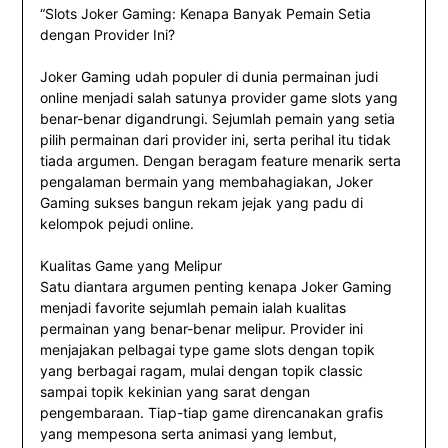
“Slots Joker Gaming: Kenapa Banyak Pemain Setia
dengan Provider Ini?
Joker Gaming udah populer di dunia permainan judi
online menjadi salah satunya provider game slots yang
benar-benar digandrungi. Sejumlah pemain yang setia
pilih permainan dari provider ini, serta perihal itu tidak
tiada argumen. Dengan beragam feature menarik serta
pengalaman bermain yang membahagiakan, Joker
Gaming sukses bangun rekam jejak yang padu di
kelompok pejudi online.
Kualitas Game yang Melipur
Satu diantara argumen penting kenapa Joker Gaming
menjadi favorite sejumlah pemain ialah kualitas
permainan yang benar-benar melipur. Provider ini
menjajakan pelbagai type game slots dengan topik
yang berbagai ragam, mulai dengan topik classic
sampai topik kekinian yang sarat dengan
pengembaraan. Tiap-tiap game direncanakan grafis
yang mempesona serta animasi yang lembut,