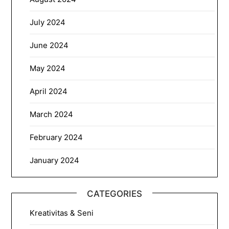
July 2024
June 2024
May 2024
April 2024
March 2024
February 2024
January 2024
CATEGORIES
Kreativitas & Seni