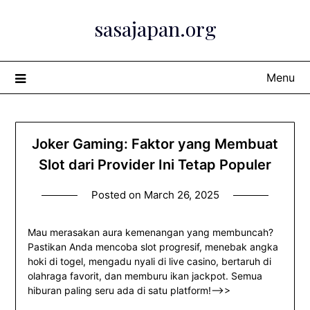
Skip
sasajapan.org
to
content
Menu
Joker Gaming: Faktor yang Membuat
Slot dari Provider Ini Tetap Populer
Posted on
March 26, 2025
Mau merasakan aura kemenangan yang membuncah?
Pastikan Anda mencoba slot progresif, menebak angka
hoki di togel, mengadu nyali di live casino, bertaruh di
olahraga favorit, dan memburu ikan jackpot. Semua
hiburan paling seru ada di satu platform!–>>