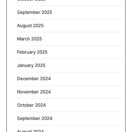
September 2025
August 2025
March 2025
February 2025
January 2025
December 2024
November 2024
October 2024
September 2024
August 2024