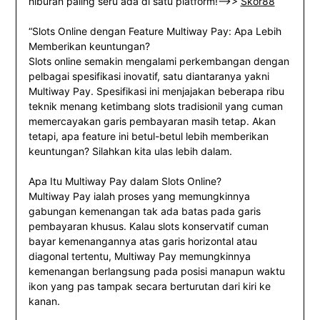
hiburan paling seru ada di satu platform!–>>
Skor88
“Slots Online dengan Feature Multiway Pay: Apa Lebih
Memberikan keuntungan?
Slots online semakin mengalami perkembangan dengan
pelbagai spesifikasi inovatif, satu diantaranya yakni
Multiway Pay. Spesifikasi ini menjajakan beberapa ribu
teknik menang ketimbang slots tradisionil yang cuman
memercayakan garis pembayaran masih tetap. Akan
tetapi, apa feature ini betul-betul lebih memberikan
keuntungan? Silahkan kita ulas lebih dalam.
Apa Itu Multiway Pay dalam Slots Online?
Multiway Pay ialah proses yang memungkinnya
gabungan kemenangan tak ada batas pada garis
pembayaran khusus. Kalau slots konservatif cuman
bayar kemenangannya atas garis horizontal atau
diagonal tertentu, Multiway Pay memungkinnya
kemenangan berlangsung pada posisi manapun waktu
ikon yang pas tampak secara berturutan dari kiri ke
kanan.