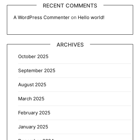
RECENT COMMENTS
A WordPress Commenter
on
Hello world!
ARCHIVES
October 2025
September 2025
August 2025
March 2025
February 2025
January 2025