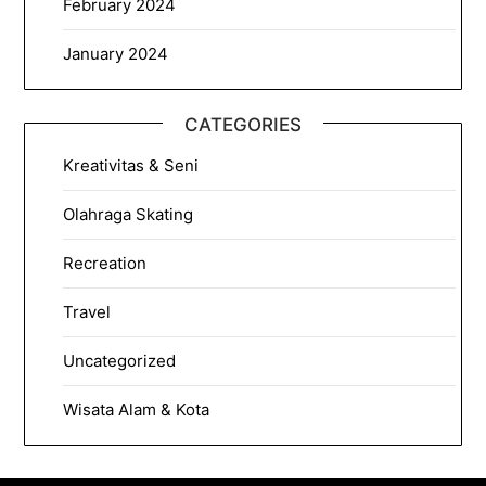
February 2024
January 2024
CATEGORIES
Kreativitas & Seni
Olahraga Skating
Recreation
Travel
Uncategorized
Wisata Alam & Kota