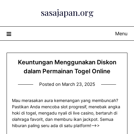
Skip
sasajapan.org
to
content
Menu
Keuntungan Menggunakan Diskon
dalam Permainan Togel Online
Posted on
March 23, 2025
Mau merasakan aura kemenangan yang membuncah?
Pastikan Anda mencoba slot progresif, menebak angka
hoki di togel, mengadu nyali di live casino, bertaruh di
olahraga favorit, dan memburu ikan jackpot. Semua
hiburan paling seru ada di satu platform!–>>