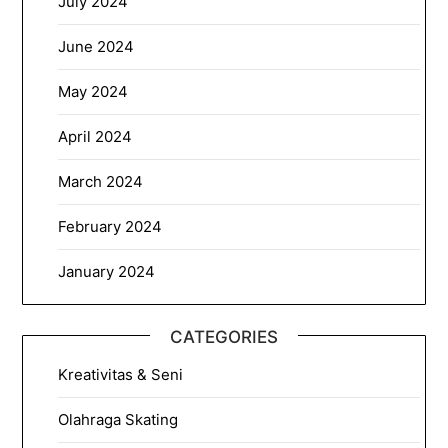
July 2024
June 2024
May 2024
April 2024
March 2024
February 2024
January 2024
CATEGORIES
Kreativitas & Seni
Olahraga Skating