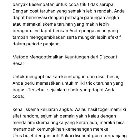
banyak kesempatan untuk coba trik tidak serupa.
Dengan cost taruhan yang semakin lebih rendah, Anda
dapat berinovasi dengan pelbagai gabungan angka
atau memakai skema taruhan yang makin lebih
beragam. Ini dapat berikan Anda pengalaman yang
tambah menggembirakan serta mungkin lebih efektif
dalam periode panjang.
Metode Mengoptimalkan Keuntungan dari Discount
Besar
Untuk mengoptimalkan keuntungan dari disc. besar,
Anda perlu memastikan untuk miliki trick taruhan yang
bagus. Tersebut sejumlah tehnik yang dapat Anda
coba:
Kenali skema keluaran angka: Walau hasil togel memiliki
sifat random, sejumlah pemain yakin kalau dengan
mendalami skema angka yang kerap ada, mereka bisa
menambah kemungkinan kemenangan mereka.
Urus bujet dengan arif: Pakai discount guna perpanjang