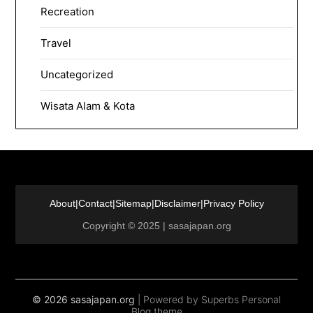
Recreation
Travel
Uncategorized
Wisata Alam & Kota
About
|
Contact
|
Sitemap
|
Disclaimer
|
Privacy Policy
Copyright © 2025 | sasajapan.org
© 2026 sasajapan.org
| Powered by Superbs
Personal
Blog theme