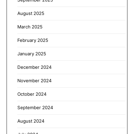
August 2025
March 2025
February 2025
January 2025
December 2024
November 2024
October 2024
September 2024
August 2024