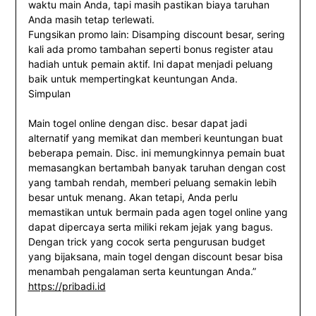
waktu main Anda, tapi masih pastikan biaya taruhan
Anda masih tetap terlewati.
Fungsikan promo lain: Disamping discount besar, sering
kali ada promo tambahan seperti bonus register atau
hadiah untuk pemain aktif. Ini dapat menjadi peluang
baik untuk mempertingkat keuntungan Anda.
Simpulan
Main togel online dengan disc. besar dapat jadi
alternatif yang memikat dan memberi keuntungan buat
beberapa pemain. Disc. ini memungkinnya pemain buat
memasangkan bertambah banyak taruhan dengan cost
yang tambah rendah, memberi peluang semakin lebih
besar untuk menang. Akan tetapi, Anda perlu
memastikan untuk bermain pada agen togel online yang
dapat dipercaya serta miliki rekam jejak yang bagus.
Dengan trick yang cocok serta pengurusan budget
yang bijaksana, main togel dengan discount besar bisa
menambah pengalaman serta keuntungan Anda.”
https://pribadi.id