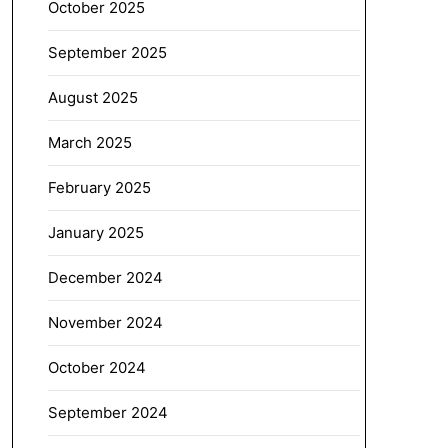
October 2025
September 2025
August 2025
March 2025
February 2025
January 2025
December 2024
November 2024
October 2024
September 2024