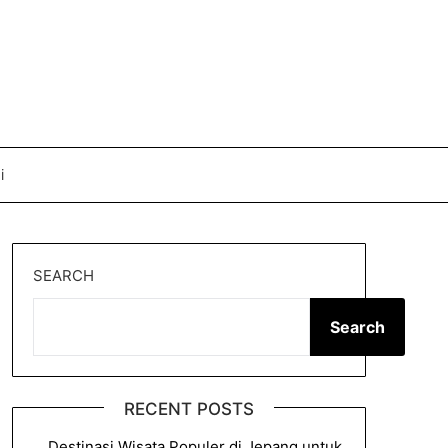
i
SEARCH
Search
RECENT POSTS
Destinasi Wisata Populer di Jepang untuk