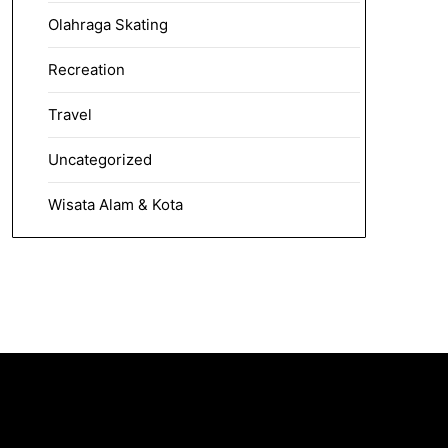
Olahraga Skating
Recreation
Travel
Uncategorized
Wisata Alam & Kota