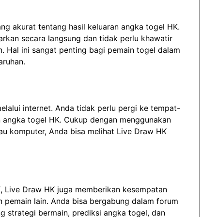
g akurat tentang hasil keluaran angka togel HK.
rkan secara langsung dan tidak perlu khawatir
. Hal ini sangat penting bagi pemain togel dalam
aruhan.
alui internet. Anda tidak perlu pergi ke tempat-
ran angka togel HK. Cukup dengan menggunakan
tau komputer, Anda bisa melihat Live Draw HK
 HK, Live Draw HK juga memberikan kesempatan
an pemain lain. Anda bisa bergabung dalam forum
g strategi bermain, prediksi angka togel, dan