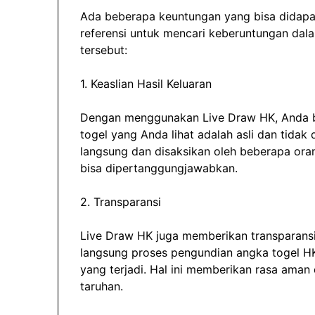
Ada beberapa keuntungan yang bisa didap
referensi untuk mencari keberuntungan dal
tersebut:
1. Keaslian Hasil Keluaran
Dengan menggunakan Live Draw HK, Anda b
togel yang Anda lihat adalah asli dan tidak
langsung dan disaksikan oleh beberapa oran
bisa dipertanggungjawabkan.
2. Transparansi
Live Draw HK juga memberikan transparansi
langsung proses pengundian angka togel H
yang terjadi. Hal ini memberikan rasa am
taruhan.