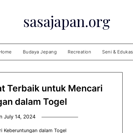
sasajapan.org
Home
Budaya Jepang
Recreation
Seni & Edukas
t Terbaik untuk Mencari
an dalam Togel
on
July 14, 2024
ri Keberuntungan dalam Togel