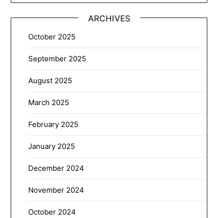
ARCHIVES
October 2025
September 2025
August 2025
March 2025
February 2025
January 2025
December 2024
November 2024
October 2024