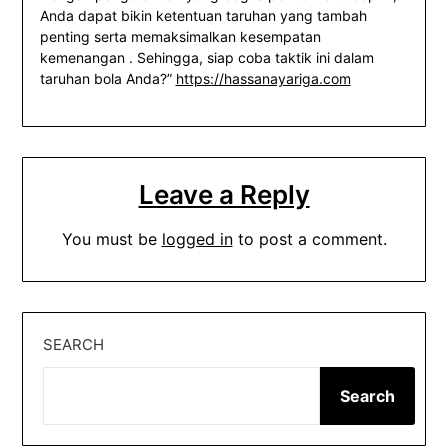
Anda dapat bikin ketentuan taruhan yang tambah
penting serta memaksimalkan kesempatan
kemenangan . Sehingga, siap coba taktik ini dalam
taruhan bola Anda?”
https://hassanayariga.com
Leave a Reply
You must be
logged in
to post a comment.
SEARCH
Search