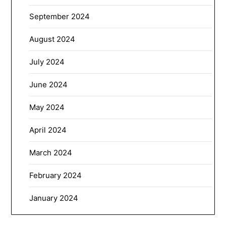
September 2024
August 2024
July 2024
June 2024
May 2024
April 2024
March 2024
February 2024
January 2024