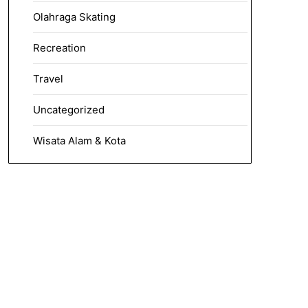
Olahraga Skating
Recreation
Travel
Uncategorized
Wisata Alam & Kota