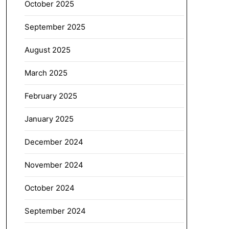
October 2025
September 2025
August 2025
March 2025
February 2025
January 2025
December 2024
November 2024
October 2024
September 2024