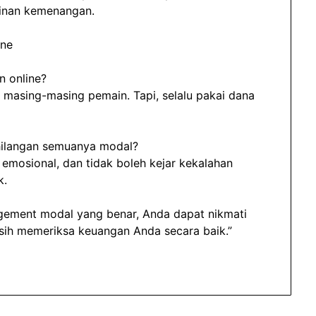
inan kemenangan.
ine
n online?
 masing-masing pemain. Tapi, selalu pakai dana
hilangan semuanya modal?
 emosional, dan tidak boleh kejar kekalahan
k.
ement modal yang benar, Anda dapat nikmati
ih memeriksa keuangan Anda secara baik.”