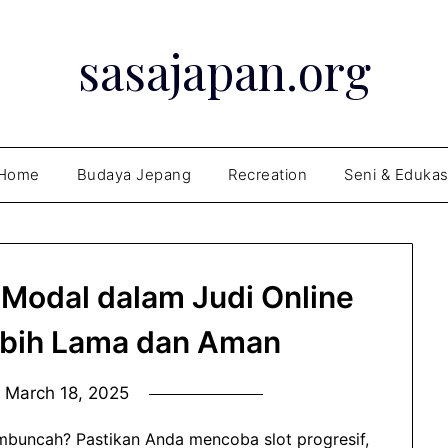
sasajapan.org
Home
Budaya Jepang
Recreation
Seni & Edukas
odal dalam Judi Online
ebih Lama dan Aman
n
March 18, 2025
uncah? Pastikan Anda mencoba slot progresif,