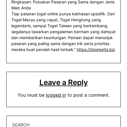
Ringkasan: Putuskan Pasaran yang Sama dengan Jenis
Main Anda
Tiap pasaran togel online punya kekhasan spesifik. Dari
Togel Macau yang cepat, Togel Hongkong yang
legendaris, sampai Togel Taiwan yang berkembang,
segalanya tawarkan pengalaman bermain yang dahsyat
dan memberikan keuntungan. Pemain dapat menunjuk
pasaran yang paling sama dengan trik serta prioritas
mereka buat peroleh hasil terbaik.”
https://blodgetts.biz
Leave a Reply
You must be
logged in
to post a comment.
SEARCH