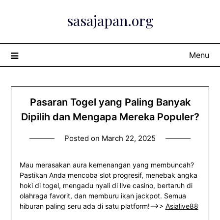
Skip
sasajapan.org
to
content
Menu
Pasaran Togel yang Paling Banyak
Dipilih dan Mengapa Mereka Populer?
Posted on
March 22, 2025
Mau merasakan aura kemenangan yang membuncah?
Pastikan Anda mencoba slot progresif, menebak angka
hoki di togel, mengadu nyali di live casino, bertaruh di
olahraga favorit, dan memburu ikan jackpot. Semua
hiburan paling seru ada di satu platform!–>>
Asialive88