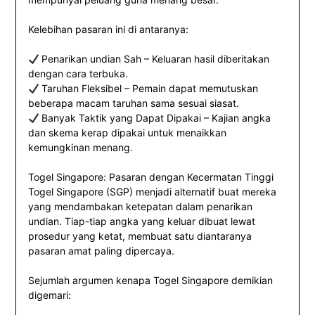
Kelebihan pasaran ini di antaranya:
Penarikan undian Sah – Keluaran hasil diberitakan
dengan cara terbuka.
Taruhan Fleksibel – Pemain dapat memutuskan
beberapa macam taruhan sama sesuai siasat.
Banyak Taktik yang Dapat Dipakai – Kajian angka
dan skema kerap dipakai untuk menaikkan
kemungkinan menang.
Togel Singapore: Pasaran dengan Kecermatan Tinggi
Togel Singapore (SGP) menjadi alternatif buat mereka
yang mendambakan ketepatan dalam penarikan
undian. Tiap-tiap angka yang keluar dibuat lewat
prosedur yang ketat, membuat satu diantaranya
pasaran amat paling dipercaya.
Sejumlah argumen kenapa Togel Singapore demikian
digemari: