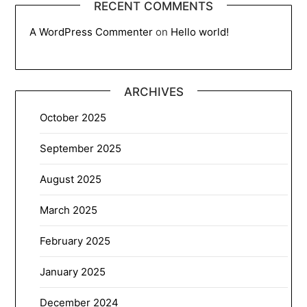
RECENT COMMENTS
A WordPress Commenter
on
Hello world!
ARCHIVES
October 2025
September 2025
August 2025
March 2025
February 2025
January 2025
December 2024