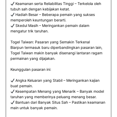
Keamanan serta Reliabilitas Tinggi – Terkelola oleh
tubuh sah dengan kebijakan ketat.
Hadiah Besar – Beberapa pemain yang sukses
memperoleh keuntungan berarti.
Skedul Masih – Meringankan pemain dalam
mengatur trik taruhan.
Togel Taiwan: Pasaran yang Semakin Terkenal
Biarpun termasuk baru diperbandingkan pasaran lain,
Togel Taiwan makin banyak disenangi lantaran ragam
permainan yang dijajakan.
Keunggulan pasaran ini:
Angka Keluaran yang Stabil – Meringankan kajian
buat pemain.
Kesempatan Menang yang Menarik – Banyak model
taruhan yang memberinya peluang menang besar.
Bantuan dari Banyak Situs Sah – Pastikan keamanan
main untuk banyak pemain.