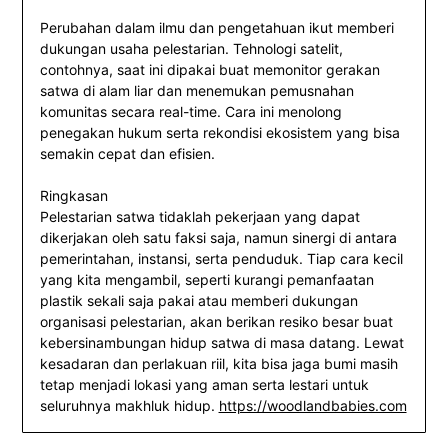
Perubahan dalam ilmu dan pengetahuan ikut memberi
dukungan usaha pelestarian. Tehnologi satelit,
contohnya, saat ini dipakai buat memonitor gerakan
satwa di alam liar dan menemukan pemusnahan
komunitas secara real-time. Cara ini menolong
penegakan hukum serta rekondisi ekosistem yang bisa
semakin cepat dan efisien.
Ringkasan
Pelestarian satwa tidaklah pekerjaan yang dapat
dikerjakan oleh satu faksi saja, namun sinergi di antara
pemerintahan, instansi, serta penduduk. Tiap cara kecil
yang kita mengambil, seperti kurangi pemanfaatan
plastik sekali saja pakai atau memberi dukungan
organisasi pelestarian, akan berikan resiko besar buat
kebersinambungan hidup satwa di masa datang. Lewat
kesadaran dan perlakuan riil, kita bisa jaga bumi masih
tetap menjadi lokasi yang aman serta lestari untuk
seluruhnya makhluk hidup.
https://woodlandbabies.com