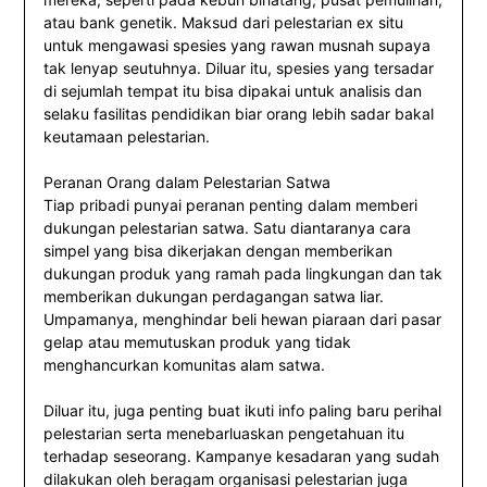
atau bank genetik. Maksud dari pelestarian ex situ
untuk mengawasi spesies yang rawan musnah supaya
tak lenyap seutuhnya. Diluar itu, spesies yang tersadar
di sejumlah tempat itu bisa dipakai untuk analisis dan
selaku fasilitas pendidikan biar orang lebih sadar bakal
keutamaan pelestarian.
Peranan Orang dalam Pelestarian Satwa
Tiap pribadi punyai peranan penting dalam memberi
dukungan pelestarian satwa. Satu diantaranya cara
simpel yang bisa dikerjakan dengan memberikan
dukungan produk yang ramah pada lingkungan dan tak
memberikan dukungan perdagangan satwa liar.
Umpamanya, menghindar beli hewan piaraan dari pasar
gelap atau memutuskan produk yang tidak
menghancurkan komunitas alam satwa.
Diluar itu, juga penting buat ikuti info paling baru perihal
pelestarian serta menebarluaskan pengetahuan itu
terhadap seseorang. Kampanye kesadaran yang sudah
dilakukan oleh beragam organisasi pelestarian juga