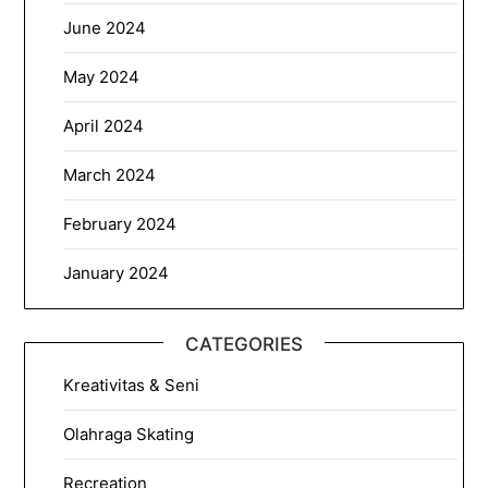
June 2024
May 2024
April 2024
March 2024
February 2024
January 2024
CATEGORIES
Kreativitas & Seni
Olahraga Skating
Recreation