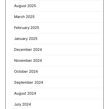
August 2025
March 2025
February 2025
January 2025
December 2024
November 2024
October 2024
September 2024
August 2024
July 2024