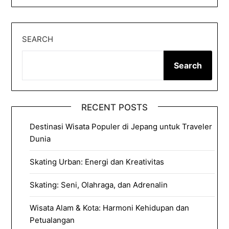
SEARCH
Search
RECENT POSTS
Destinasi Wisata Populer di Jepang untuk Traveler
Dunia
Skating Urban: Energi dan Kreativitas
Skating: Seni, Olahraga, dan Adrenalin
Wisata Alam & Kota: Harmoni Kehidupan dan
Petualangan