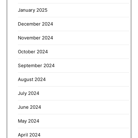
January 2025
December 2024
November 2024
October 2024
September 2024
August 2024
July 2024
June 2024
May 2024
April 2024