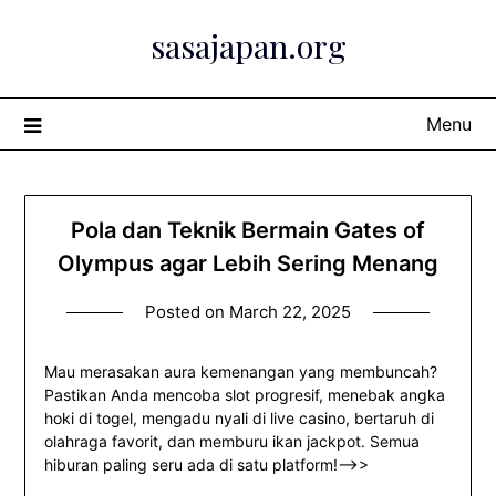
Skip
sasajapan.org
to
content
Menu
Pola dan Teknik Bermain Gates of
Olympus agar Lebih Sering Menang
Posted on
March 22, 2025
Mau merasakan aura kemenangan yang membuncah?
Pastikan Anda mencoba slot progresif, menebak angka
hoki di togel, mengadu nyali di live casino, bertaruh di
olahraga favorit, dan memburu ikan jackpot. Semua
hiburan paling seru ada di satu platform!–>>