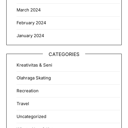
March 2024
February 2024
January 2024
CATEGORIES
Kreativitas & Seni
Olahraga Skating
Recreation
Travel
Uncategorized