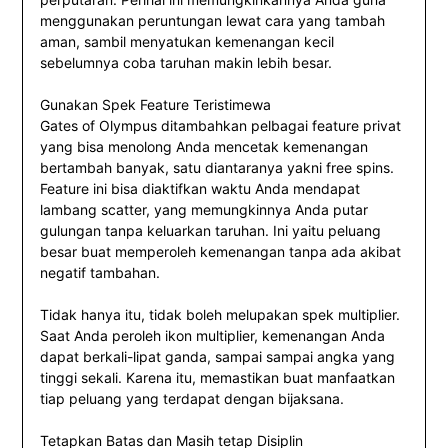
menggunakan peruntungan lewat cara yang tambah
aman, sambil menyatukan kemenangan kecil
sebelumnya coba taruhan makin lebih besar.
Gunakan Spek Feature Teristimewa
Gates of Olympus ditambahkan pelbagai feature privat
yang bisa menolong Anda mencetak kemenangan
bertambah banyak, satu diantaranya yakni free spins.
Feature ini bisa diaktifkan waktu Anda mendapat
lambang scatter, yang memungkinnya Anda putar
gulungan tanpa keluarkan taruhan. Ini yaitu peluang
besar buat memperoleh kemenangan tanpa ada akibat
negatif tambahan.
Tidak hanya itu, tidak boleh melupakan spek multiplier.
Saat Anda peroleh ikon multiplier, kemenangan Anda
dapat berkali-lipat ganda, sampai sampai angka yang
tinggi sekali. Karena itu, memastikan buat manfaatkan
tiap peluang yang terdapat dengan bijaksana.
Tetapkan Batas dan Masih tetap Disiplin