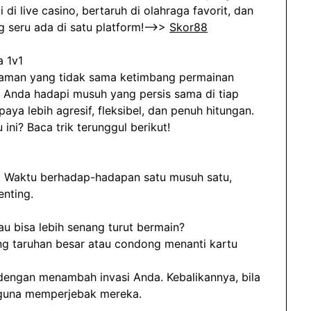
di live casino, bertaruh di olahraga favorit, dan
g seru ada di satu platform!–>>
Skor88
a 1v1
aman yang tidak sama ketimbang permainan
, Anda hadapi musuh yang persis sama di tiap
paya lebih agresif, fleksibel, dan penuh hitungan.
i? Baca trik terunggul berikut!
ik. Waktu berhadap-hadapan satu musuh satu,
nting.
au bisa lebih senang turut bermain?
ang taruhan besar atau condong menanti kartu
dengan menambah invasi Anda. Kebalikannya, bila
y guna memperjebak mereka.