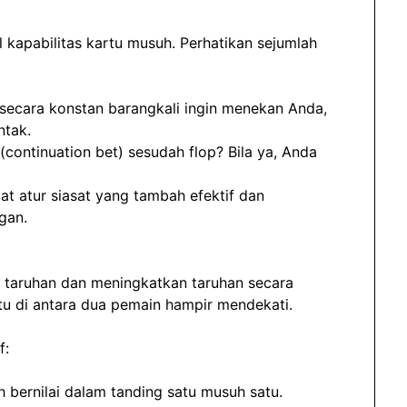
 kapabilitas kartu musuh. Perhatikan sejumlah
secara konstan barangkali ingin menekan Anda,
tak.
 (continuation bet) sesudah flop? Bila ya, Anda
 atur siasat yang tambah efektif dan
gan.
 taruhan dan meningkatkan taruhan secara
tu di antara dua pemain hampir mendekati.
f:
ih bernilai dalam tanding satu musuh satu.