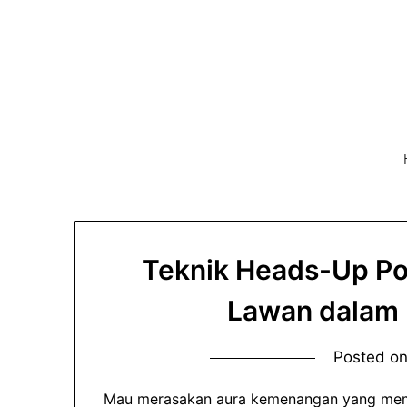
Skip
to
content
Teknik Heads-Up Po
Lawan dalam 
Posted o
Mau merasakan aura kemenangan yang memb