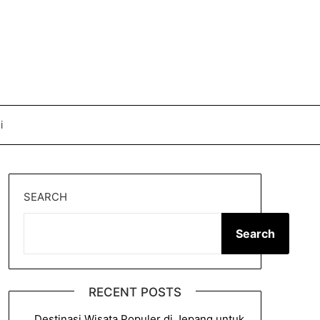
i
SEARCH
Search
RECENT POSTS
Destinasi Wisata Populer di Jepang untuk