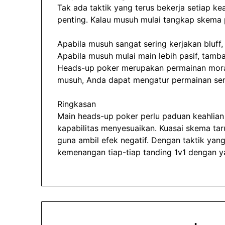
Tak ada taktik yang terus bekerja setiap k
penting. Kalau musuh mulai tangkap skema p
Apabila musuh sangat sering kerjakan bluff
Apabila musuh mulai main lebih pasif, tamb
Heads-up poker merupakan permainan moral
musuh, Anda dapat mengatur permainan sert
Ringkasan
Main heads-up poker perlu paduan keahlia
kapabilitas menyesuaikan. Kuasai skema tar
guna ambil efek negatif. Dengan taktik ya
kemenangan tiap-tiap tanding 1v1 dengan ya