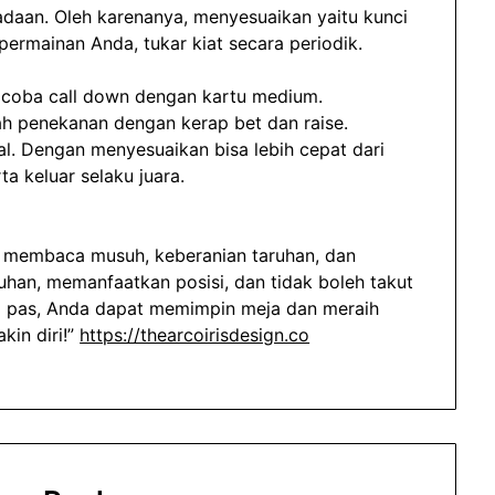
eadaan. Oleh karenanya, menyesuaikan yaitu kunci
ermainan Anda, tukar kiat secara periodik.
, coba call down dengan kartu medium.
ah penekanan dengan kerap bet dan raise.
. Dengan menyesuaikan bisa lebih cepat dari
a keluar selaku juara.
n membaca musuh, keberanian taruhan, dan
uhan, memanfaatkan posisi, dan tidak boleh takut
ng pas, Anda dapat memimpin meja dan meraih
kin diri!”
https://thearcoirisdesign.co