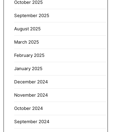
October 2025
September 2025
August 2025
March 2025
February 2025
January 2025
December 2024
November 2024
October 2024
September 2024