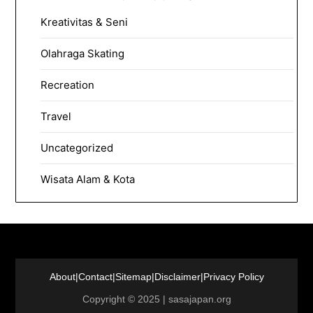
Kreativitas & Seni
Olahraga Skating
Recreation
Travel
Uncategorized
Wisata Alam & Kota
About
|
Contact
|
Sitemap
|
Disclaimer
|
Privacy Policy
Copyright © 2025 | sasajapan.org