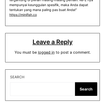
mempunyai keunggulan spesifik, maka Anda dapat
tentukan yang mana paling pas buat Anda!”
https://minifish.co
Leave a Reply
You must be
logged in
to post a comment.
SEARCH
Search