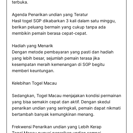
terbuka.
Agenda Penarikan undian yang Teratur
Hasil togel SGP dikabarkan 3 kali dalam satu minggu,
berikan peluang bermain yang cukup tanpa ada
membikin pemain berasa cepat-cepat.
Hadiah yang Menarik
Dengan metode pembayaran yang pasti dan hadiah
yang lebih besar, sejumlah pemain terasa jika
kesempatan meraih kemenangan di SGP begitu
memberi keuntungan.
Kelebihan Togel Macau
Sedangkan, Togel Macau menjajakan kondisi permainan
yang bisa semakin cepat dan aktif. Dengan skedul
penarikan undian yang seringkali, pemain dapat nikmati
bertambah banyak kemungkinan menang.
Frekwensi Penarikan undian yang Lebih Kerap
Togel Macau punyai penarikan undian sampai